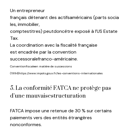
Un entrepreneur
français
détenant
des
actifs
américains
(parts
socia
les
,
immobilier
,
comptes
t
itres
)
peut
donc
être
exposé à
l’US
Estate
Tax.
La coordination avec la
fiscalité
française
est
encadrée
par la convention
successorale
f
ranco
-américaine.
C
onvention
fiscale
en
matière de successions
(1994)
https://www.impots.gouv.fr/les-conventions-internationales
5.
La conformité FATCA ne protège pas
d’une mauvaise
structuration
FATCA impose une retenue de 30 % sur certains
paiements vers des entités étrangères
non
c
onformes
.