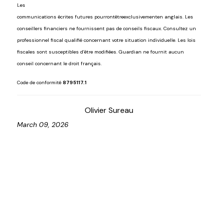
Les
communications
écrites
futures
pourront
être
exclusivement
en
anglais.
Les
conseillers financiers ne fournissent pas de conseils fiscaux. Consultez un
professionnel fiscal qualifié concernant votre situation individuelle. Les lois
fiscales sont susceptibles d’être modifiées. Guardian ne fournit aucun
conseil concernant le droit français.
Code de conformité
8795117.1
Olivier Sureau
March 09, 2026