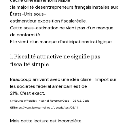
cache
une
réalité
moins
visible
:
la
majorité
des
entrepreneurs français
installés
aux
États-Unis sous-
estiment
leur
exposition
fiscale
réelle
.
Cette sous-estimation ne
vient
pas d’un manque
de
conformité
.
Elle
vient
d’un manque
d’anticipation
stratégique
.
1. Fiscalité attractive ne signifie pas
fiscalité simple
Beaucoup arrivent avec une idée claire : l’impôt sur
les sociétés fédéral américain est de
21
%.
C’est
exact.
👉 Source
officielle
:
Internal Revenue Code – 26 U.S. Code
§11
https://www.law.cornell.edu/uscode/text/26/11
Mais
cette
lecture est
incomplète
.