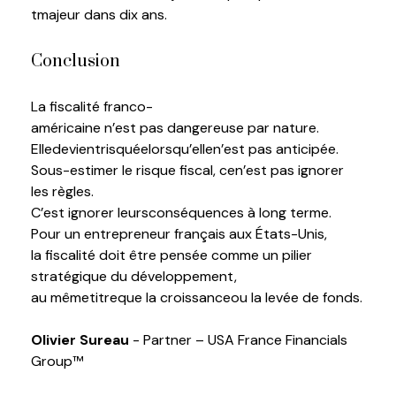
t
majeur
dans dix ans.
Conclusion
La
fiscalité
franco-
américaine
n’est
pas
dangereuse
par nature.
E
lle
devient
risquée
lorsqu’elle
n’est
pas
anticipée
.
S
ous-estimer
le
risque
fiscal,
ce
n’est
pas ignorer
les
règles
.
C’
est
ignorer
leurs
conséquences
à long
terme
.
Pour un entrepreneur français aux États-Unis,
la
fiscalité
doit
être
pensée
comme
un pilier
s
tratégique
du
développement
,
au
même
titre
que
la
croissance
ou
la levée de fonds.
Olivier
Sureau
-
P
artner
– USA France Financials
Group™