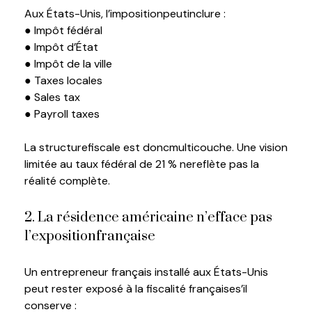
A
ux
États-Unis,
l’imposition
peut
inclure
:
●
Impôt
fédéral
●
Impôt
d’État
●
Impôt
de la ville
● Taxes locales
● Sales tax
● Payroll taxes
L
a structure
fiscale
est
donc
multicouche
.
Une vision
limitée au taux fédéral de 21 % ne
r
eflète
pas la
réalité complète.
2. La résidence américaine n’efface pas
l’exposition
française
U
n
entrepreneur français installé aux États-Unis
peut rester exposé à la fiscalité française
s’il
conserve :