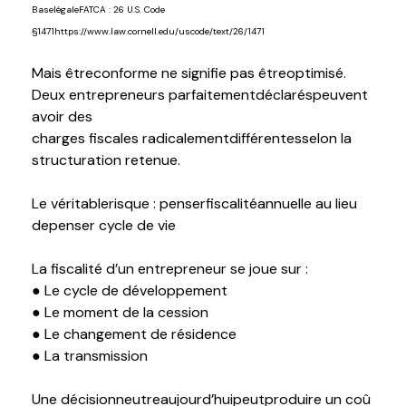
B
ase
légale
FATCA :
26 U.S. Code
§1471
https://www.law.cornell.edu/uscode/text/26/1471
Mais
être
conforme
ne
signifie
pas
être
optimisé
.
D
eux
entrepreneurs
parfaitement
déclarés
peuvent
avoir
des
charges
fiscales
radicalement
d
ifférentes
selon
la
structuration
retenue
.
Le
véritable
risque
:
penser
fiscalité
annuelle
au lieu
de
p
enser
cycle de vie
La
fiscalité
d’un entrepreneur se
joue
sur :
● Le cycle de développement
● Le moment de la cession
● Le changement de résidence
● La transmission
Une
décision
neutre
aujourd’hui
peut
produire
un
coû