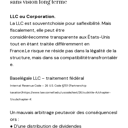
sans vision
l
ong
terme
LLC ou Corporation.
L
a
LLC est
souvent
choisie
pour
sa
flexibilité
.
Mais
fiscalement, elle peut être
considérée
c
omme
transparente aux États-Unis
tout en étant traitée différemment en
France.
Le
risque
ne
réside
pas dans la
légalité
de la
structure,
mais
dans
sa
compatibilité
t
ransfrontalièr
e
.
B
ase
légale
LLC –
traitement
fédéral
I
nternal
Revenue Code – 26 U.S. Code §701 (Partnership
taxation)
https://www.law.cornell.edu/uscode/text/26/subtitle-A/chapter-
1/subchapter-K
Un
mauvais
arbitrage
peut
avoir
des
conséquences
l
ors
:
●
D’une
distribution de dividendes