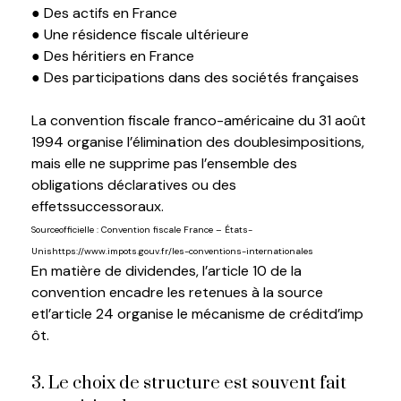
● Des actifs en France
● Une résidence fiscale ultérieure
● Des héritiers en France
● Des participations dans des sociétés françaises
L
a
convention fiscale franco-américaine du 31 août
1994 organise l’élimination des doubles
i
mpositions
,
mais elle ne supprime pas l’ensemble des
obligations déclaratives ou des
effets
s
uccessoraux
.
S
ource
officielle
: Convention
fiscale
France – États-
Unis
https://www.impots.gouv.fr/les-conventions-internationales
En matière de
dividendes
,
l’article
10 de la
convention
encadre
les
retenues
à la source
et
l’
article
24
organise
le
mécanisme
de
crédit
d’imp
ôt
.
3. Le choix de structure est souvent fait