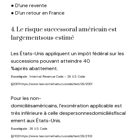
●
D’une
revente
● D’un retour
en
France
4.
Le risque successoral américain est
largement
sous-estimé
L
es
États-Unis
appliquent
un impôt fédéral sur les
successions pouvant atteindre 40
%
a
près
abattement.
B
ase
légale
: Internal Revenue Code – 26 U.S. Code
§2001
https://www.law.cornell.edu/uscode/text/26/2001
Pour les non-
domiciliés
américains
,
l’exonération
applicable est
très
inférieure
à
celle
des
p
ersonnes
domiciliés
fiscal
ement
aux États-Unis.
B
ase
légale
: 26 U.S. Code
§2102
https://www.law.cornell.edu/uscode/text/26/2102